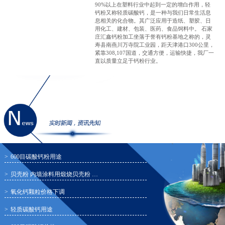
90%以上在塑料行业中起到一定的增白作用，轻
钙粉又称轻质碳酸钙，是一种与我们日常生活息
息相关的化合物。其广泛应用于造纸、塑胶、日
用化工、建材、包装、医药、食品饲料中。 石家
庄汇鑫钙粉加工坐落于誉有钙粉基地之称的，灵
寿县南燕川万寺院工业园，距天津港口300公里，
紧靠308,107国道，交通方便，运输快捷，我厂一
直以质量立足于钙粉行业。
>
600目碳酸钙粉用途
>
贝壳粉 内墙涂料用煅烧贝壳粉 厂家供应 涂料贝壳粉 饲料贝壳粉
>
氧化钙颗粒价格下调
>
轻质碳酸钙用途