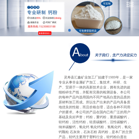
网站首页
关于我们
产品展示
新闻资讯
企业地图
灵寿县汇鑫矿业加工厂始建于1989年，是一家
专业从事非金属矿产加工，集技术、科研、生
联系我们
产、贸易于一体的高新技术企业，拥有先进的超
细粉碎生产线，并配有完善的检测设备。本公司
的每种产品均选用国内不同产地高白度的品质的
原材料加工而成。所以生产出来的产品均具备质
地优良的性能，而且价格合理，适合各种不同用
户的要求。本公司的产品在国内已有广泛的用户
基础及良好声誉；钙粉，重钙粉，重质碳酸钙，
轻钙粉，活性钙粉，轻质碳酸钙，活性碳酸钙，
纳米碳酸钙，氧化钙 氧化钙粉，氢氧化钙，氧化
钙颗粒 石灰块，石灰石粉 高钙粉，是本厂的主营
产品，轻钙主要用于塑料行业，轻钙粉白度在