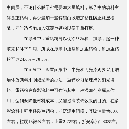
中间层，不论什么腻子都需要加大量填料，腻子中的填料主
体是重钙粉，再少量加一些锌钡白以增加粘性防止漆层松
散，同时适当地加入沉淀重钙粉以便干后打磨。
在厚漆中，重钙粉可以使涂料增稠、加厚，起一种
填充和补平作用。所以在厚漆中通常添加重钙粉，添加重钙
粉可达24.6%～78.5%。
在面漆中，即罩面漆中，半光和无光漆则要采用增
加体质颜料来削减光泽的办法，重钙粉就是理想的消光填
料。重钙粉在多彩涂料中可作为其中一种添加剂发挥其作
用，达到既降低材料成本，又能提高装饰效果的目的。在多
彩涂料中可用轻质重钙粉，即沉淀重钙粉，其吸油量为80%
左右，粒度15微米左右，比重2.7左右，折光率为1.60左右。