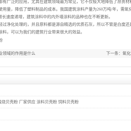
都有广泛的应用，尤其在建筑领域最为常见，它不仅极大地降低了昂贵材
使用量，降低了塑料制品的成本。我国建筑涂料产量为260万吨/年，需氧
的增长速度递增，建筑涂料中的内外墙涂料的品种也在不断更新。
净化处理的，并且原料都是源自精选的优质石灰，所以不管是白度还是
涂料，可以为我们的建筑行业带来很大的效益。
粉
业领域的作用是什么
下一条：
氧化
煅烧贝壳粉 厂家供应 涂料贝壳粉 饲料贝壳粉
调