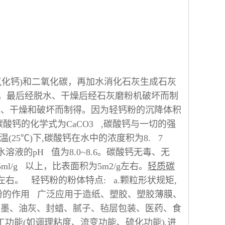
氧化钙)和二氧化碳，再加水消化石灰生成石灰
积，最后经脱水、干燥后经石灰磨粉机破坏而制
水、干燥和破坏而制得。因为轻钙粉的沉降体积
粉。 碳酸钙的化学式为CaCO3 ,碳酸钙与一切的强
(25℃)下,碳酸钙在水中的浓度积为8. 7
酸钙水溶液的pH 值为8.0~8.6。碳酸钙无毒、无
5ml/g 以上，比表面积为5m2/g左右。
轻质碳
g 左右。 轻钙粉的粉体特点: a.颗粒形状规矩,
钙粉的作用 广泛应用于造纸、塑胶、塑胶薄膜、
油墨、油灰、封蜡、腻子、毡层包装、医药、食
工功能(如调理粘度、流变功能、硫化功能),进