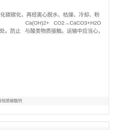
氧化碳碳化，再经离心脱水、枯燥、冷却、粉
 Ca(OH)2+ CO2→CaCO3+H2O
枯燥处。防止 与酸类物质接触。运输中应当心，
0目轻质碳酸钙