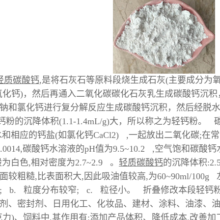
轻质碳酸钙
,是将石灰石等原料段烧生成石灰(主要成分为
氧化钙)，然后再通入二氧化碳碳化石灰乳生成碳酸钙沉
钠和氯化钙进行复分解反应生成碳酸钙沉积，然后经脱
/g)比重钙粉的沉降体积(1.1-1.4mL/g)大，所以称之为轻钙
和相应的钙盐(如氯化钙CaCl2) ,一起放出二氧化碳;在常温
0.0014,碳酸钙水溶液的pH值为9.5~10.2 ,空气饱和碳
白色,相对密度为2.7~2.9 。
轻质碳酸钙
的沉降体积:2.
较粗糙,比表面积大,因此吸油值较高,为60~90ml/100
; b. 粒度分布较窄; c. 粒径小。 折叠修改本段轻
剂、密封剂、日用化工、化妆品、建材、涂料、油漆、
克力)、饲料中,其作用有:添加产品体积、降低成本,改善加