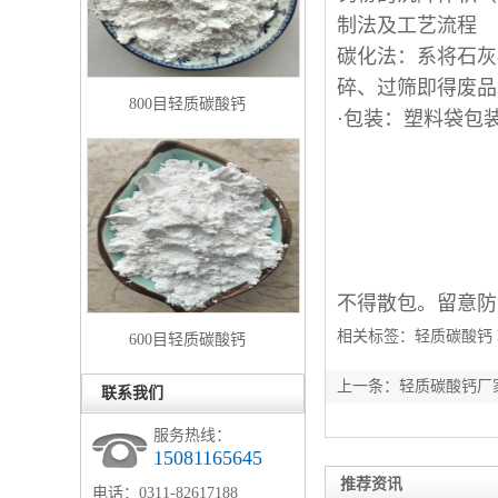
制法及工艺流程
碳化法：系将石灰
碎、过筛即得废品。
800目轻质碳酸钙
·包装：塑料袋包
不得散包。留意防
相关标签：
轻质碳酸钙
600目轻质碳酸钙
上一条：
轻质碳酸钙厂
联系我们
服务热线：
15081165645
推荐资讯
电话：0311-82617188