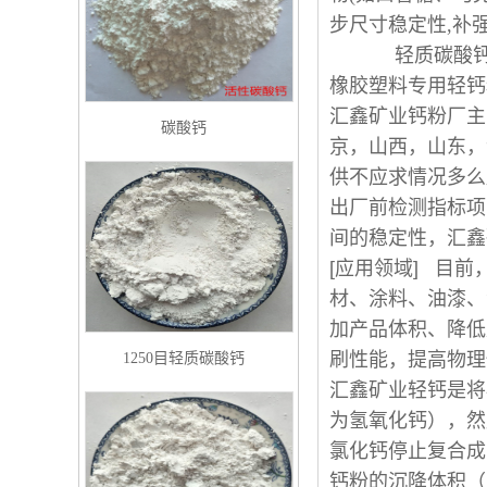
步尺寸稳定性,补
轻质碳酸
橡胶塑料专用轻钙
汇鑫矿业钙粉厂主
碳酸钙
京，山西，山东，
供不应求情况多么
出厂前检测指标项
间的稳定性，汇鑫
[应用领域] 目
材、涂料、油漆、
加产品体积、降低
刷性能，提高物理
1250目轻质碳酸钙
汇鑫矿业轻钙是将
为氢氧化钙），然
氯化钙停止复合成
钙粉的沉降体积（1