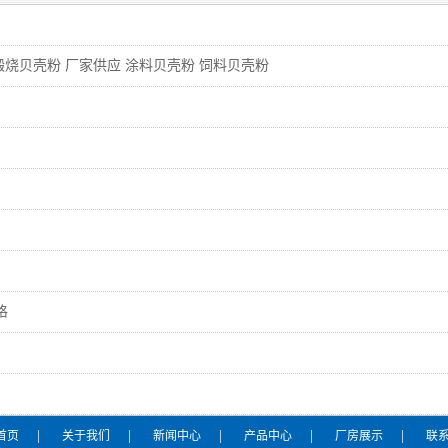
煅烧贝壳粉 厂家供应 涂料贝壳粉 饲料贝壳粉
调
格
|
|
|
|
|
首页
关于我们
新闻中心
产品中心
厂房展示
联