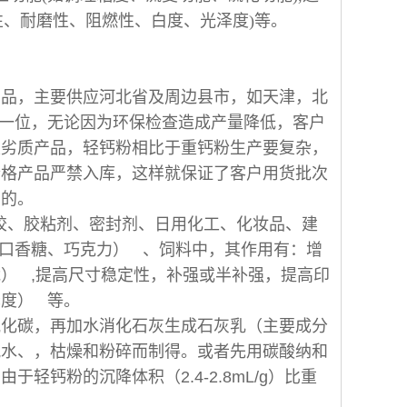
消光性、耐磨性、阻燃性、白度、光泽度)等。
产品，主要供应河北省及周边县市，如天津，北
一位，无论因为环保检查造成产量降低，客户
发劣质产品，轻钙粉相比于重钙粉生产要复杂，
合格产品严禁入库，这样就保证了客户用货批次
目的。
橡胶、胶粘剂、密封剂、日用化工、化妆品、建
口香糖、巧克力） 、饲料中，其作用有：增
） ,提高尺寸稳定性，补强或半补强，提高印
度） 等。
氧化碳，再加水消化石灰生成石灰乳（主要成分
脱水、，枯燥和粉碎而制得。或者先用碳酸纳和
钙粉的沉降体积（2.4-2.8mL/g）比重