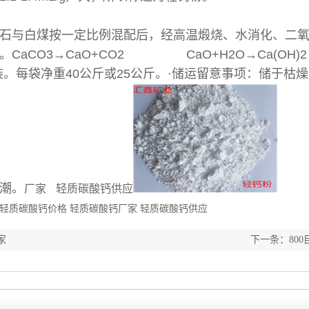
石与白煤按一定比例混配后，经高温煅烧、水消化、二
CaCO3→CaO+CO2 CaO+H2O→Ca(OH)2
装。每袋净重40公斤或25公斤。·储运留意事项：储于
潮。
厂家 轻质碳酸钙供应
 轻质碳酸钙价格 轻质碳酸钙厂家 轻质碳酸钙供应
家
下一条：
80