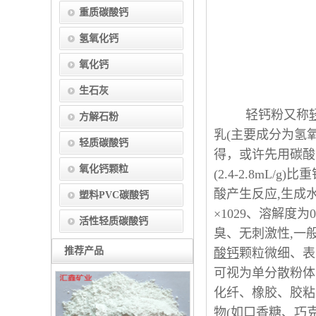
重质碳酸钙
氢氧化钙
氧化钙
生石灰
轻钙粉又称
方解石粉
乳(主要成分为氢
轻质碳酸钙
得，或许先用碳酸
氧化钙颗粒
(2.4-2.8mL
酸产生反应,生成水
塑料PVC碳酸钙
×1029、溶解度为
活性轻质碳酸钙
臭、无刺激性,一般为
推荐产品
酸钙
颗粒微细、表面
可视为单分散粉体
化纤、橡胶、胶粘
物(如口香糖、巧