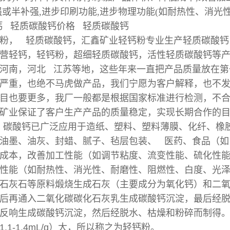
强或半补强,进步印刷功能,进步物理功能(如耐热性、
钙
轻质碳酸钙
价格 轻质碳酸钙
粉， 轻质碳酸钙，汇鑫矿业轻钙粉专业生产轻质碳酸钙
营轻钙，轻钙粉，超细轻质碳酸钙，活性轻质碳酸钙等
河南，河北 江苏等地，这些年来一直把产品质量放在第
严重，也绝不马虎做产品，我们宁愿为客户解释，也不
目也要更多，我厂一般都是根据国家标准进行检测，不
矿业保证了客户生产产品的质量稳定，实现长期合作的
前，碳酸钙已广泛应用于造纸、塑料、塑料薄膜、化纤、
油墨、油灰、封蜡、腻子、毡层包装、 医药、食品（如
成本，改善加工性能（如调节粘度、流变性能、硫化性能
性能（如耐热性、消光性、耐磨性、阻燃性、白度、光泽
石灰石等原料煅烧生成石灰（主要成分为氧化钙）和二
后再通入二氧化碳碳化石灰乳生成碳酸钙沉淀，最后经
反响生成碳酸钙沉淀，然后经脱水、枯燥和粉碎而制得。由于轻
.1-1.4mL/g）大，所以称之为轻钙粉。